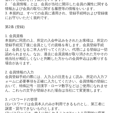
2. 「会員情報」とは、会員が当社に開示した会員の属性に関する
情報および会員の取引に関する履歴等の情報をいいます。
3. 本規約は、すべての会員に適用され、登録手続時および登録後
にお守りいただく規約です。
第2条 (登録)
1. 会員資格
本規約に同意の上、所定の入会申込みをされたお客様は、所定の
登録手続完了後に会員としての資格を有します。会員登録手続
は、会員となるご本人が行ってください。代理による登録は一切
認められません。なお、過去に会員資格が取り消された方やその
他当社が相応しくないと判断した方からの会員申込はお断りする
場合があります。
2. 会員情報の入力
会員登録手続の際には、入力上の注意をよく読み、所定の入力フ
ォームに必要事項を正確に入力してください。会員情報の登録に
おいて、特殊記号・旧漢字・ローマ数字などはご使用になれませ
ん。これらの文字が登録された場合は当社にて変更致します。
3. パスワードの管理
(1)パスワードは会員本人のみが利用できるものとし、第三者に
譲渡・貸与できないものとします。