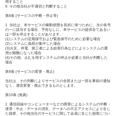
用すること
9. その他当社が不適切と判断すること
第8条 (サービスの中断・停止等)
1. 当社は、本サービスの稼動状態を良好に保つために、次の各号
の一に該当する場合、予告なしに、本サービスの提供全てあるい
は一部を停止することがあります。
(1)システムの定期保守および緊急保守のために必要な場合
(2)システムに負荷が集中した場合
(3)火災、停電、第三者による妨害行為などによりシステムの運
用が困難になった場合
(4)その他、止むを得ずシステムの停止が必要と当社が判断した
場合
第9条 (サービスの変更・廃止)
当社は、その判断によりサービスの全部または一部を事前の通知
なく、適宜変更・廃止できるものとします。
第10条 (免責)
1. 通信回線やコンピューターなどの障害によるシステムの中断・
遅滞・中止・データの消失、データへの不正アクセスにより生じ
た損害、その他当社のサービスに関して会員に生じた損害につい