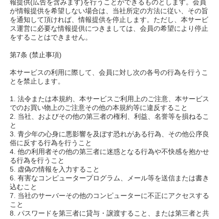
報提供(広告を含みます)を行うことができるものとします。会員
が情報提供を希望しない場合は、当社所定の方法に従い、その旨
を通知して頂ければ、情報提供を停止します。ただし、本サービ
ス運営に必要な情報提供につきましては、会員の希望により停止
をすることはできません。
第7条 (禁止事項)
本サービスの利用に際して、会員に対し次の各号の行為を行うこ
とを禁止します。
1. 法令または本規約、本サービスご利用上のご注意、本サービス
でのお買い物上のご注意その他の本規約等に違反すること
2. 当社、およびその他の第三者の権利、利益、名誉等を損ねるこ
と
3. 青少年の心身に悪影響を及ぼす恐れがある行為、その他公序良
俗に反する行為を行うこと
4. 他の利用者その他の第三者に迷惑となる行為や不快感を抱かせ
る行為を行うこと
5. 虚偽の情報を入力すること
6. 有害なコンピュータープログラム、メール等を送信または書き
込むこと
7. 当社のサーバーその他のコンピューターに不正にアクセスする
こと
8. パスワードを第三者に貸与・譲渡すること、または第三者と共