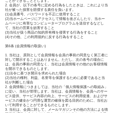
ことができることとします。
2. 会員が、以下の各号に定める行為をしたときは、これにより当
社が被った損害を賠償する責任を負います。
(1)会員番号、パスワードを不正に使用すること
(2)当ホームページにアクセスして情報を改ざんしたり、当ホー
ムページに有害なコンピュータープログラムを送信するなどし
て、当社の営業を妨害すること
(3)当社が扱う商品の知的所有権を侵害する行為をすること
(4)その他、この利用規約に反する行為をすること
第6条 (会員情報の取扱い)
1. 当社は、原則として会員情報を会員の事前の同意なく第三者に
対して開示することはありません。ただし、次の各号の場合に
は、会員の事前の同意なく、当社は会員情報その他のお客様情報
を開示できるものとします。
(1)法令に基づき開示を求められた場合
(2)当社の権利、利益、名誉等を保護するために必要であると当
社が判断した場合
2. 会員情報につきましては、当社の「個人情報保護への取組み」
に従い、当社が管理します。当社は、会員情報を、会員へのサー
ビス提供、サービス内容の向上、サービスの利用促進、およびサ
ービスの健全かつ円滑な運営の確保を図る目的のために、当社お
いて利用することができるものとします。
3. 当社は、会員に対して、メールマガジンその他の方法による情