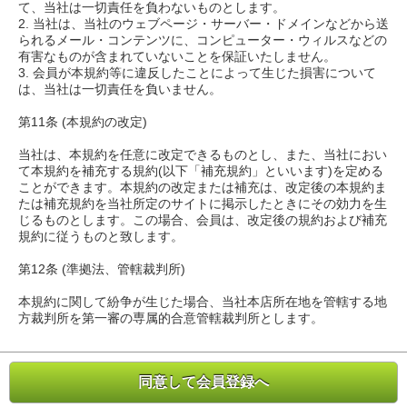
て、当社は一切責任を負わないものとします。
2. 当社は、当社のウェブページ・サーバー・ドメインなどから送
られるメール・コンテンツに、コンピューター・ウィルスなどの
有害なものが含まれていないことを保証いたしません。
3. 会員が本規約等に違反したことによって生じた損害について
は、当社は一切責任を負いません。
第11条 (本規約の改定)
当社は、本規約を任意に改定できるものとし、また、当社におい
て本規約を補充する規約(以下「補充規約」といいます)を定める
ことができます。本規約の改定または補充は、改定後の本規約ま
たは補充規約を当社所定のサイトに掲示したときにその効力を生
じるものとします。この場合、会員は、改定後の規約および補充
規約に従うものと致します。
第12条 (準拠法、管轄裁判所)
本規約に関して紛争が生じた場合、当社本店所在地を管轄する地
方裁判所を第一審の専属的合意管轄裁判所とします。
同意して会員登録へ