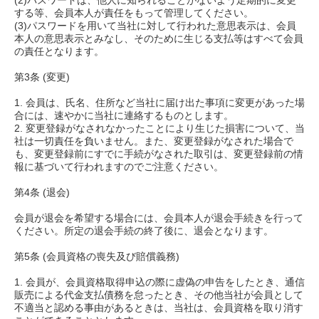
(2)パスワードは、他人に知られることがないよう定期的に変更
する等、会員本人が責任をもって管理してください。
(3)パスワードを用いて当社に対して行われた意思表示は、会員
本人の意思表示とみなし、そのために生じる支払等はすべて会員
の責任となります。
第3条 (変更)
1. 会員は、氏名、住所など当社に届け出た事項に変更があった場
合には、速やかに当社に連絡するものとします。
2. 変更登録がなされなかったことにより生じた損害について、当
社は一切責任を負いません。また、変更登録がなされた場合で
も、変更登録前にすでに手続がなされた取引は、変更登録前の情
報に基づいて行われますのでご注意ください。
第4条 (退会)
会員が退会を希望する場合には、会員本人が退会手続きを行って
ください。所定の退会手続の終了後に、退会となります。
第5条 (会員資格の喪失及び賠償義務)
1. 会員が、会員資格取得申込の際に虚偽の申告をしたとき、通信
販売による代金支払債務を怠ったとき、その他当社が会員として
不適当と認める事由があるときは、当社は、会員資格を取り消す